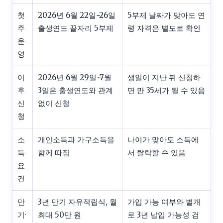
첫
2026년 6월 22일~26일
5부제 날짜가 맞아도 연
주
출생연도 끝자리 5부제
령 자격은 별도로 확인
운
영
이
2026년 6월 29일~7월
생일이 지난 뒤 신청하
후
3일은 출생연도와 관계
면 만 35세가 될 수 있음
신
없이 신청
청
소
개인소득과 가구소득을
나이가 맞아도 소득에
득
함께 따짐
서 탈락할 수 있음
요
건
만
3년 만기 자유적립식, 월
가입 가능 여부와 별개
기·
최대 50만 원
로 3년 납입 가능성 검