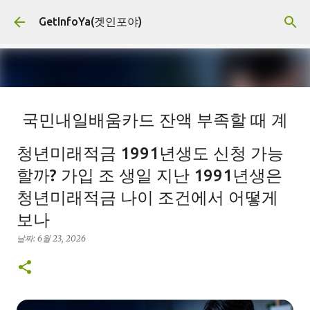
기본 콘텐츠로 건너뛰기
GetInfoYa(겟인포야)
국민내일배움카드 잔액 부족할 때 계
좌한도 추가지원 신청 대상과 서류
청년미래적금 1991년생도 신청 가능
날짜:
8월 03, 2026
계좌한도추가지원
고용센터방문
고용지원
할까? 가입 조 생일 지난 1991년생은
국민내일배움카드
내일배움카드잔액
직업훈련지원
필요서류
청년미래적금 나이 조건에서 어떻게
0
보나
날짜:
6월 23, 2026