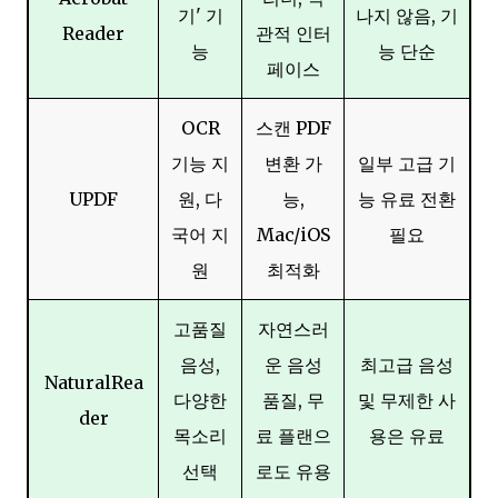
기' 기
나지 않음, 기
Reader
관적 인터
능
능 단순
페이스
OCR
스캔 PDF
기능 지
변환 가
일부 고급 기
UPDF
원, 다
능,
능 유료 전환
국어 지
Mac/iOS
필요
원
최적화
고품질
자연스러
음성,
운 음성
최고급 음성
NaturalRea
다양한
품질, 무
및 무제한 사
der
목소리
료 플랜으
용은 유료
선택
로도 유용