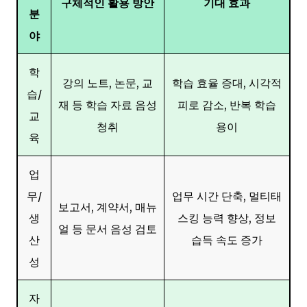
구체적인 활용 방안
기대 효과
분
야
학
강의 노트, 논문, 교
학습 효율 증대, 시각적
습/
재 등 학습 자료 음성
피로 감소, 반복 학습
교
청취
용이
육
업
무/
업무 시간 단축, 멀티태
보고서, 계약서, 매뉴
생
스킹 능력 향상, 정보
얼 등 문서 음성 검토
산
습득 속도 증가
성
자