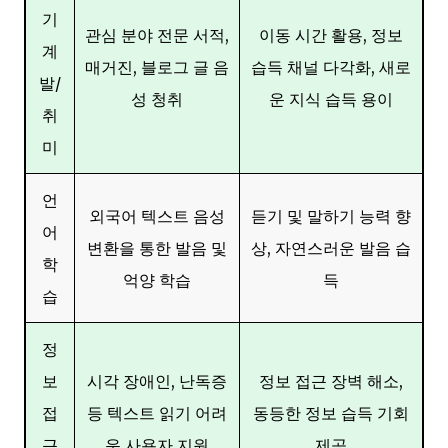
기
관심 분야 전문 서적,
이동 시간 활용, 정보
계
매거진, 블로그 글 음
습득 채널 다각화, 새로
발/
성 청취
운 지식 습득 용이
취
미
언
외국어 텍스트 음성
듣기 및 말하기 능력 향
어
변환을 통한 발음 및
상, 자연스러운 발음 습
학
억양 학습
득
습
정
보
시각 장애인, 난독증
정보 접근 장벽 해소,
접
등 텍스트 읽기 어려
동등한 정보 습득 기회
근
운 사용자 지원
제공