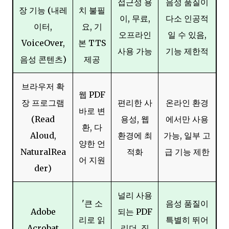
접근성 용
음성 품질이
장 기능 (내레
치 불필
이, 무료,
다소 인공적
이터,
요, 기
오프라인
일 수 있음,
VoiceOver,
본 TTS
사용 가능
기능 제한적
음성 콘텐츠)
제공
브라우저 확
웹 PDF
장 프로그램
편리한 사
온라인 환경
바로 변
(Read
용성, 웹
에서만 사용
환, 다
Aloud,
환경에 최
가능, 일부 고
양한 언
NaturalRea
적화
급 기능 제한
어 지원
der)
널리 사용
'큰 소
음성 품질이
Adobe
되는 PDF
리로 읽
특별히 뛰어
Acrobat
리더, 직