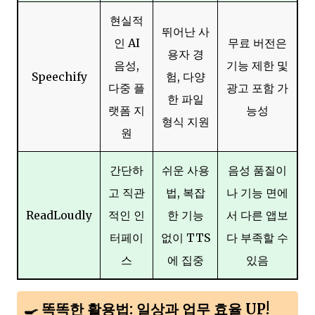
현실적
뛰어난 사
인 AI
무료 버전은
용자 경
음성,
기능 제한 및
Speechify
험, 다양
다중 플
광고 포함 가
한 파일
랫폼 지
능성
형식 지원
원
간단하
쉬운 사용
음성 품질이
고 직관
법, 복잡
나 기능 면에
ReadLoudly
적인 인
한 기능
서 다른 앱보
터페이
없이 TTS
다 부족할 수
스
에 집중
있음
🍳 똑똑한 활용법: 일상과 업무 효율 UP!