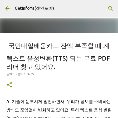
기본 콘텐츠로 건너뛰기
GetInfoYa(겟인포야)
국민내일배움카드 잔액 부족할 때 계
좌한도 추가지원 신청 대상과 서류
텍스트 음성변환(TTS) 되는 무료 PDF
날짜:
8월 03, 2026
계좌한도추가지원
고용센터방문
고용지원
리더 찾고 있어요.
국민내일배움카드
내일배움카드잔액
직업훈련지원
필요서류
날짜:
12월 01, 2025
0
AI 기술이 눈부시게 발전하면서, 우리가 정보를 소비하는
방식도 끊임없이 변화하고 있어요. 특히 텍스트 음성 변환