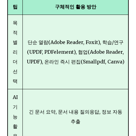
팁
구체적인 활용 방안
목
적
별
단순 열람(Adobe Reader, Foxit), 학습/연구
리
(UPDF, PDFelement), 협업(Adobe Reader,
더
UPDF), 온라인 즉시 편집(Smallpdf, Canva)
선
택
AI
기
긴 문서 요약, 문서 내용 질의응답, 정보 자동
능
추출
활
용