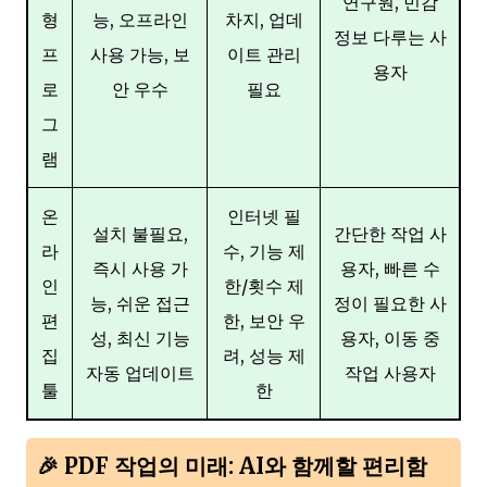
연구원, 민감
형
능, 오프라인
차지, 업데
정보 다루는 사
프
사용 가능, 보
이트 관리
용자
로
안 우수
필요
그
램
온
인터넷 필
설치 불필요,
간단한 작업 사
라
수, 기능 제
즉시 사용 가
용자, 빠른 수
인
한/횟수 제
능, 쉬운 접근
정이 필요한 사
편
한, 보안 우
성, 최신 기능
용자, 이동 중
집
려, 성능 제
자동 업데이트
작업 사용자
툴
한
🎉 PDF 작업의 미래: AI와 함께할 편리함