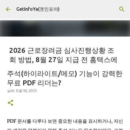
기본 콘텐츠로 건너뛰기
GetInfoYa(겟인포야)
2026 근로장려금 심사진행상황 조
회 방법, 8월 27일 지급 전 홈택스에
서 확인하기
주석(하이라이트/메모) 기능이 강력한
날짜:
8월 07, 2026
국세청
근로장려금
근로장려금심사
무료 PDF 리더는?
근로장려금지급일
세금환급
장려금조회
홈택스
날짜:
11월 30, 2025
0
PDF 문서를 다루다 보면 중요한 내용을 표시하거나, 자신