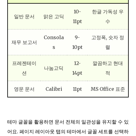
10-
한글 가독성 우
일반 문서
맑은 고딕
11pt
수
Consola
9-
고정폭, 숫자 정
재무 보고서
s
10pt
렬
프레젠테이
12-
깔끔하고 현대
나눔고딕
션
14pt
적
영문 문서
Calibri
11pt
MS Office 표준
테마 글꼴을 활용하면 문서 전체의 일관성을 유지할 수 있
어요. 페이지 레이아웃 탭의 테마에서 글꼴 세트를 선택하