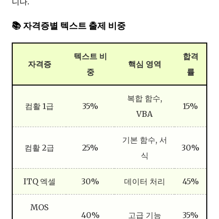
니다.
📚 자격증별 텍스트 출제 비중
텍스트 비
합격
자격증
핵심 영역
중
률
복합 함수,
컴활 1급
35%
15%
VBA
기본 함수, 서
컴활 2급
25%
30%
식
ITQ 엑셀
30%
데이터 처리
45%
MOS
40%
고급 기능
35%