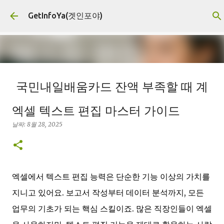
기본 콘텐츠로 건너뛰기
GetInfoYa(겟인포야)
국민내일배움카드 잔액 부족할 때 계
좌한도 추가지원 신청 대상과 서류
엑셀 텍스트 편집 마스터 가이드
날짜:
8월 03, 2026
계좌한도추가지원
고용센터방문
고용지원
날짜:
8월 28, 2025
국민내일배움카드
내일배움카드잔액
직업훈련지원
필요서류
0
엑셀에서 텍스트 편집 능력은 단순한 기능 이상의 가치를
지니고 있어요. 보고서 작성부터 데이터 분석까지, 모든
업무의 기초가 되는 핵심 스킬이죠. 많은 직장인들이 엑셀