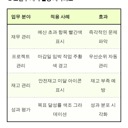
업무 분야
적용 사례
효과
예산 초과 항목 빨간색
즉각적인 문제
재무 관리
표시
파악
프로젝트
마감일 임박 작업 주황
우선순위 자동
관리
색 경고
관리
안전재고 미달 아이콘
재고 부족 예
재고 관리
표시
방
목표 달성률 색조 그라
성과 분포 시
성과 평가
데이션
각화