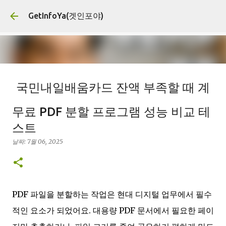
기본 콘텐츠로 건너뛰기
GetInfoYa(겟인포야)
국민내일배움카드 잔액 부족할 때 계
좌한도 추가지원 신청 대상과 서류
무료 PDF 분할 프로그램 성능 비교 테
날짜:
8월 03, 2026
계좌한도추가지원
고용센터방문
고용지원
스트
국민내일배움카드
내일배움카드잔액
직업훈련지원
필요서류
날짜:
7월 06, 2025
0
PDF 파일을 분할하는 작업은 현대 디지털 업무에서 필수
적인 요소가 되었어요. 대용량 PDF 문서에서 필요한 페이