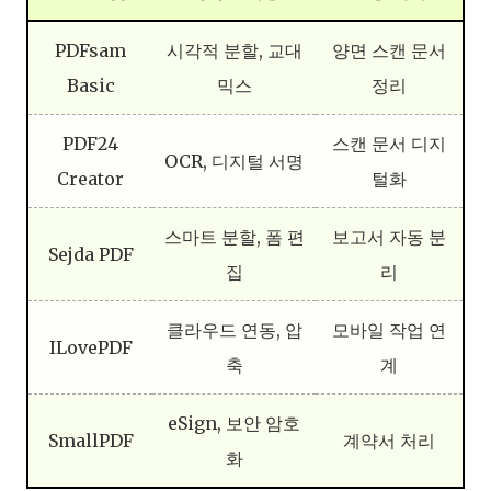
PDFsam
시각적 분할, 교대
양면 스캔 문서
Basic
믹스
정리
PDF24
스캔 문서 디지
OCR, 디지털 서명
Creator
털화
스마트 분할, 폼 편
보고서 자동 분
Sejda PDF
집
리
클라우드 연동, 압
모바일 작업 연
ILovePDF
축
계
eSign, 보안 암호
SmallPDF
계약서 처리
화